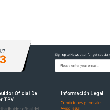
/7:
Sign up to Newsletter for get special 
93
buidor Oficial De
Información Legal
r TPV
Condiciones generales
Aviso legal
istribuidor oficial del