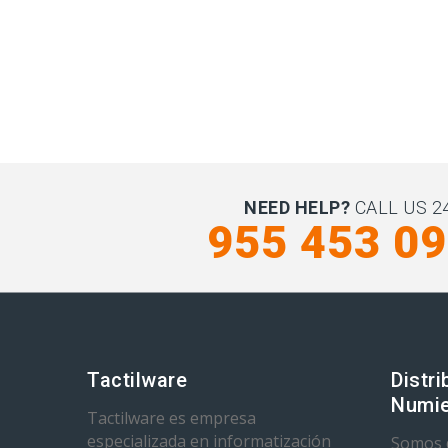
NEED HELP?
CALL US 24
955 453 0
Tactilware
Distri
Numie
Tactilware es empresa
especializada en informatización
Somos d