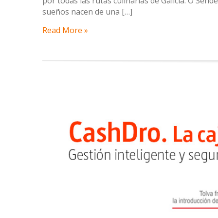
por todas las rutas culinarias de Galicia. O Sen
sueños nacen de una […]
Read More »