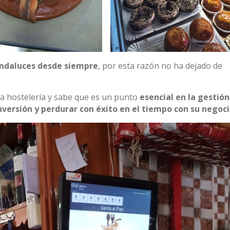
Andaluces desde siempre
, por esta razón no ha dejado de
la hostelería y sabe que es un punto
esencial en la gestión
inversión y perdurar con éxito en el tiempo con su negoci