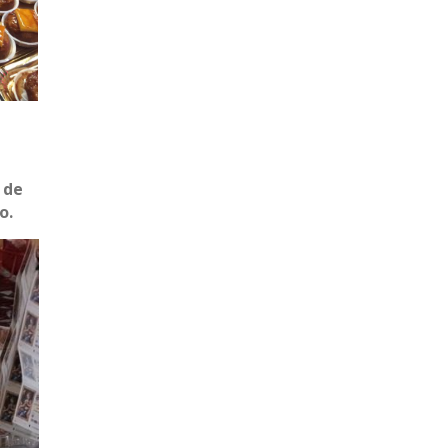
 de
o.