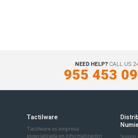
NEED HELP?
CALL US 24
955 453 0
Tactilware
Distri
Numie
Tactilware es empresa
especializada en informatización
Somos d