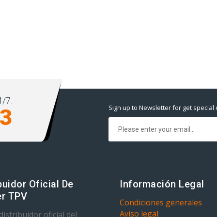
/7:
Sign up to Newsletter for get special 
93
buidor Oficial De
Información Legal
r TPV
Condiciones generales
Aviso legal
istribuidor oficial del