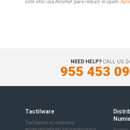
Este sitio usa Akismet para reducir el spam.
Apre
NEED HELP?
CALL US 24
955 453 0
Tactilware
Distri
Numie
Tactilware es empresa
especializada en informatización
Somos d