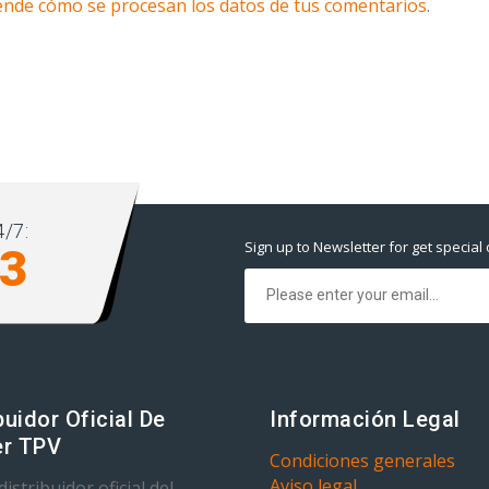
nde cómo se procesan los datos de tus comentarios
.
/7:
Sign up to Newsletter for get special 
93
buidor Oficial De
Información Legal
r TPV
Condiciones generales
Aviso legal
istribuidor oficial del