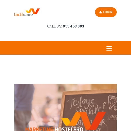
LOGIN
CALL US:
955 453 093