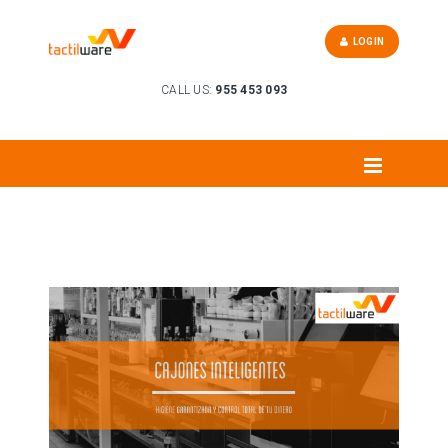
LOGIN
CALL US:
955 453 093