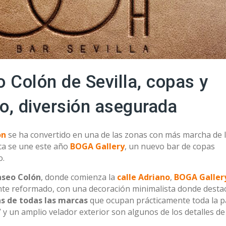
 Colón de Sevilla, copas y
o, diversión asegurada
ón
se ha convertido en una de las zonas con más marcha de 
ica se une este año
BOGA Gallery
, un nuevo bar de copas
o.
aseo Colón
, donde comienza la
calle Adriano
,
BOGA Galler
ente reformado, con una decoración minimalista donde desta
as de todas las marcas
que ocupan prácticamente toda la p
V y un amplio velador exterior son algunos de los detalles de