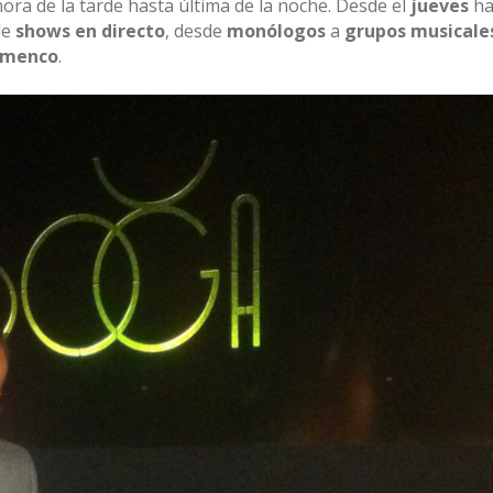
ra de la tarde hasta última de la noche. Desde el
jueves
ha
de
shows en directo
, desde
monólogos
a
grupos musicale
lamenco
.