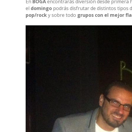
En
BOGA
encontrarás diversión desde primera ho
el
domingo
podrás disfrutar de distintos tipos 
pop/rock
y sobre todo
grupos con el mejor f