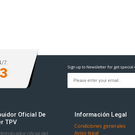
/7:
Sign up to Newsletter for get special 
93
buidor Oficial De
Información Legal
r TPV
Condiciones generales
Aviso legal
istribuidor oficial del