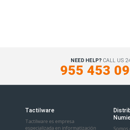
NEED HELP?
CALL US 24
955 453 0
Tactilware
Distri
Numie
Tactilware es empresa
especializada en informatización
Somos d