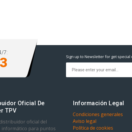
/7:
Sign up to Newsletter for get special 
93
buidor Oficial De
Información Legal
r TPV
Condiciones generales
Aviso legal
istribuidor oficial del
Política de cookies
 informático para puntos