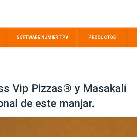
SOFTWARE NUMIER TPV
PRODUCTOS
ss Vip Pizzas® y Masakali
onal de este manjar.