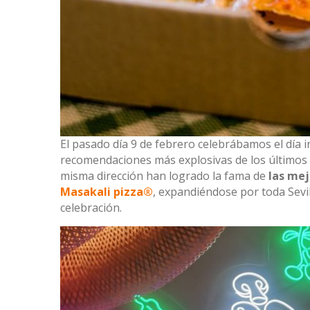
El pasado día 9 de febrero celebrábamos el día i
recomendaciones más explosivas de los últimos 
misma dirección han logrado la fama de
las mej
Masakali pizza®
, expandiéndose por toda Sev
celebración.