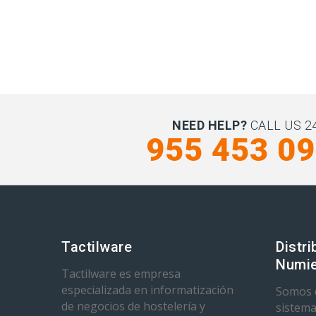
NEED HELP?
CALL US 24
955 453 0
Tactilware
Distri
Numie
Tactilware es empresa
especializada en informatización
Somos d
de negocios de hostelería y
sistema