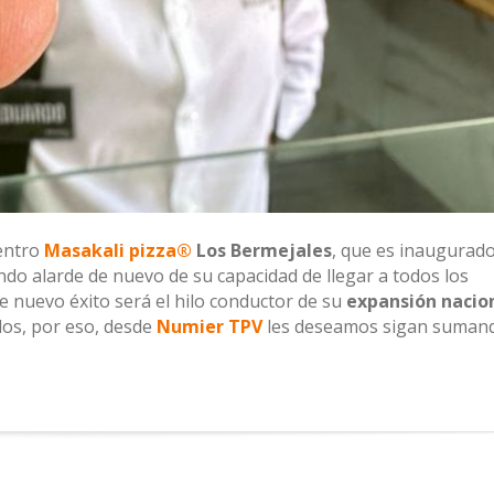
centro
Masakali pizza®
Los Bermejales
, que es inaugurad
endo alarde de nuevo de su capacidad de llegar a todos los
 nuevo éxito será el hilo conductor de su
expansión nacio
los, por eso, desde
Numier TPV
les deseamos sigan suman