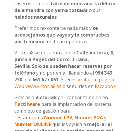
caseros como el
tatín de manzana
, la
delicia
de almendra con yema tostada
o sus
helados naturales
.
Preferimos no contarte nada más y
te
aconsejamos que vayas y lo compruebes
por ti mismo
, no te arrepentirás.
Victoria8 se encuentra en la
Calle Victoria, 8,
junto a Pagés del Corro, Triana,
Sevilla
.
Solo se pueden hacer reservas por
teléfono
y no por email llamando al
954 343
230
o al
661 677 061
. Puedes
visitar su página
Web www.victoria8.es
o seguirles en
Facebook.
Gracias a
Victoria8
por confiar también en
Tactilware
para la implantación del sistema
completo de gestión para
restaurantes
Numier TPV
,
Numier PDA
y
Numier ONLINE
que les ayuda a
mejorar el
servicio al cliente y la gestión integral del