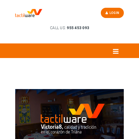
LOGIN
CALL US:
955 453 093