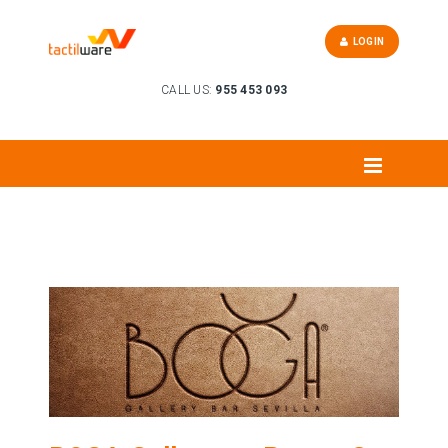
LOGIN
CALL US:
955 453 093