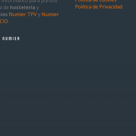
 informático para puntos
Política de Privacidad
ta de
hostelería
y
ios
Numier TPV
y
Numier
CIO
.