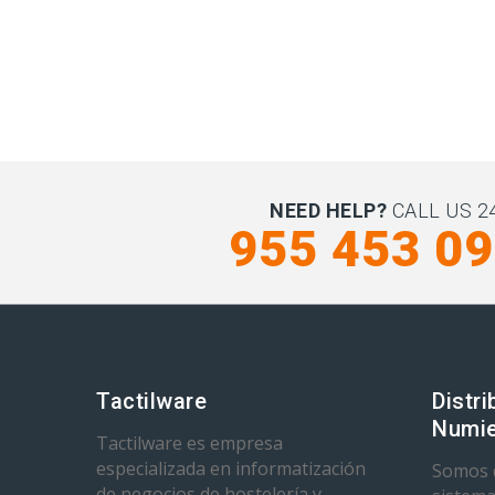
NEED HELP?
CALL US 24
955 453 0
Tactilware
Distri
Numie
Tactilware es empresa
especializada en informatización
Somos d
de negocios de hostelería y