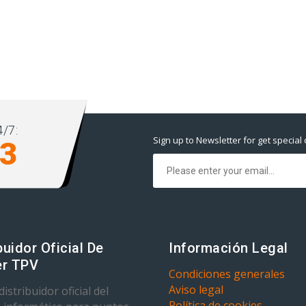
/7:
Sign up to Newsletter for get special 
93
buidor Oficial De
Información Legal
r TPV
Condiciones generales
Aviso legal
istribuidor oficial del
Política de cookies