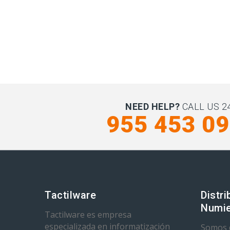
NEED HELP?
CALL US 24
955 453 0
Tactilware
Distri
Numie
Tactilware es empresa
especializada en informatización
Somos d