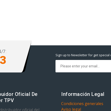
/7:
Sign up to Newsletter for get special 
93
buidor Oficial De
Información Legal
r TPV
Condiciones generales
Aviso legal
istribuidor oficial del