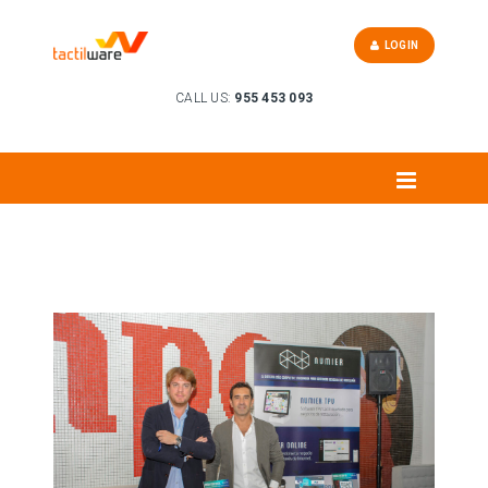
LOGIN
CALL US:
955 453 093