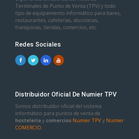
Terminales de Punto de Venta (TPV) y todo
tipo de equipamiento informático para bares,
restaurantes, cafeterías, discotecas,
franquicias, tiendas, comercios, etc.
Redes Sociales
Distribuidor Oficial De Numier TPV
Somos distribuidor oficial del sistema
informático para puntos de venta de
hostelería
y
comercios
Numier TPV
y
Numier
COMERCIO
.