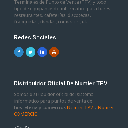
Terminales de Punto de Venta (TPV) y todo
tipo de equipamiento informático para bares,
restaurantes, cafeterías, discotecas,
franquicias, tiendas, comercios, etc.
Redes Sociales
Distribuidor Oficial De Numier TPV
Somos distribuidor oficial del sistema
informático para puntos de venta de
hostelería
y
comercios
Numier TPV
y
Numier
COMERCIO
.