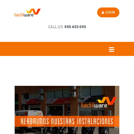
LOGIN
CALL US:
955 453 093