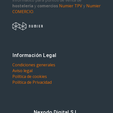
informático para puntos de venta de
hostelería
y
comercios
Numier TPV
y
Numier
COMERCIO
.
Información Legal
Condiciones generales
Aviso legal
Política de cookies
Política de Privacidad
Nexodo Digital S.L.