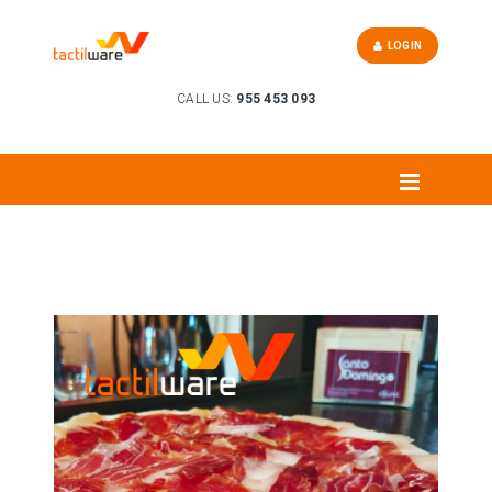
LOGIN
CALL US:
955 453 093