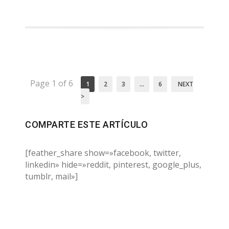
Page 1 of 6
1
2
3
…
6
NEXT
>
COMPARTE ESTE ARTÍCULO
[feather_share show=»facebook, twitter,
linkedin» hide=»reddit, pinterest, google_plus,
tumblr, mail»]