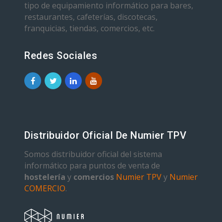
tipo de equipamiento informático para bares,
restaurantes, cafeterías, discotecas,
franquicias, tiendas, comercios, etc.
Redes Sociales
Distribuidor Oficial De Numier TPV
Somos distribuidor oficial del sistema
informático para puntos de venta de
hostelería
y
comercios
Numier TPV
y
Numier
COMERCIO
.