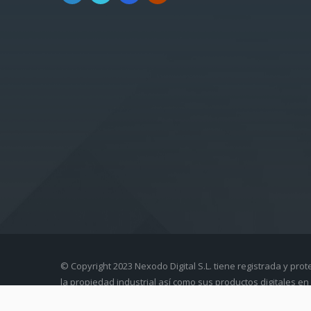
© Copyright 2023 Nexodo Digital S.L. tiene registrada y prot
la propiedad industrial así como sus productos digitales en 
intelectual.