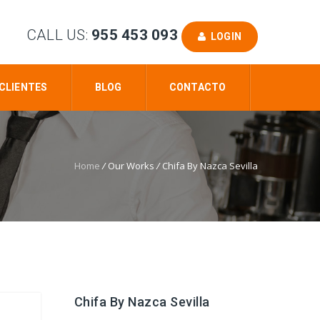
CALL US:
955 453 093
LOGIN
CLIENTES
BLOG
CONTACTO
Home
/
Our Works
/
Chifa By Nazca Sevilla
Chifa By Nazca Sevilla