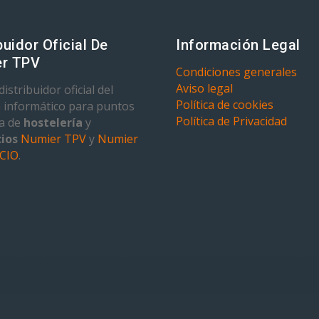
buidor Oficial De
Información Legal
r TPV
Condiciones generales
Aviso legal
istribuidor oficial del
Política de cookies
 informático para puntos
Política de Privacidad
ta de
hostelería
y
ios
Numier TPV
y
Numier
CIO
.