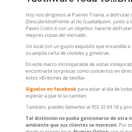
Hoy nos dirigimos al Puente Triana, a disfruta
¡Descúbrelos!
Frente al río Guadalquivir, junto a
Paseo Colón 6 con un objetivo: hacerte disfrutar
mejores copas del mercado.
Un local con un gusto exquisito que encandila a 
su amplia carta de cócteles y ginebras.
En este marco incomparable de vistas inmejorab
encontrarte sorpresas como conciertos en directo
estos «Bribones de sevilla»
Síguelos en facebook
para estar al día de toda
esperar a que te la cuenten.
También, puedes llamarles al 955 32 69 18 y pro
Tal distinción no podía gestionarse de otra
ambiente que sus clientes se merecen.
Por es
desde el propio local,
Numier Online;
con el que