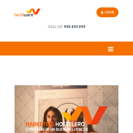
LOGIN
CALL US:
955 453 093