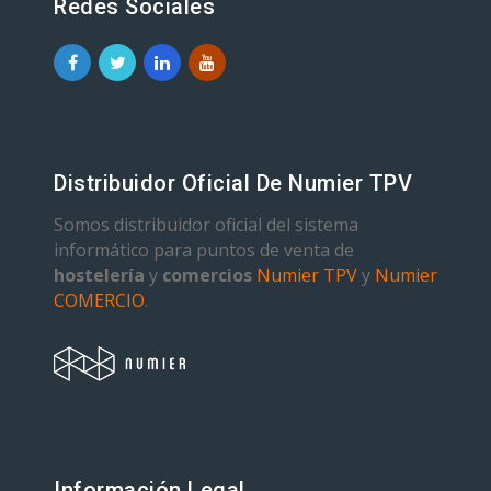
Redes Sociales
Distribuidor Oficial De Numier TPV
Somos distribuidor oficial del sistema
informático para puntos de venta de
hostelería
y
comercios
Numier TPV
y
Numier
COMERCIO
.
Información Legal