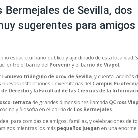
 Bermejales de Sevilla, dos
 muy sugerentes para amigos
lio espacio urbano público y ajardinado de esta localidad. 
d; entre el barrio del
Porvenir
y el barrio
de Viapol
.
el
«nuevo triángulo de oro» de Sevilla
, y cuenta, además 
 nuevas instalaciones universitarias del
Campus Pirotecni
 de Derecho
y la
Facultad de las Ciencias de la Informaci
osco-terraza
de grandes dimensiones llamada
QCross Viap
ocina y filosofía en el barrio de
Los Bermejales
.
deal para comidas de amigos, familias, y celebraciones de t
 amigos mientras los más
pequeños juegan
en una enorme