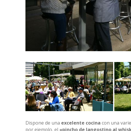
Dispone de una
excelente cocina
con una varie
por ejemplo, el
«pincho de langostino al whis