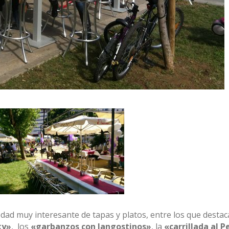
dad muy interesante de tapas y platos, entre los que destac
ky»
, los
«garbanzos con langostinos»
, la
«carrillada al P