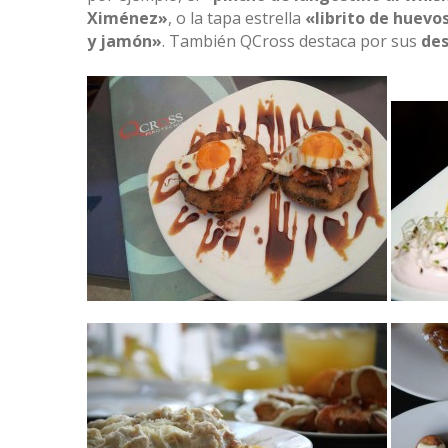
Ximénez»
, o la tapa estrella
«librito de huevo
y jamón»
. También QCross destaca por sus
de