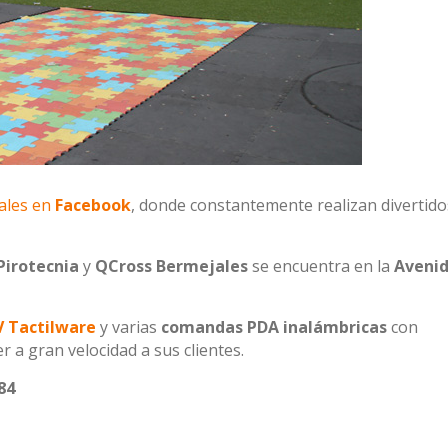
ales en
Facebook
, donde constantemente realizan divertido
Pirotecnia
y
QCross Bermejales
se encuentra en la
Avenid
 Tactilware
y varias
comandas PDA inalámbricas
con
 a gran velocidad a sus clientes.
84