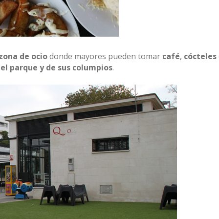
zona de ocio
donde mayores pueden tomar
café
,
cócteles
el parque y de sus columpios
.