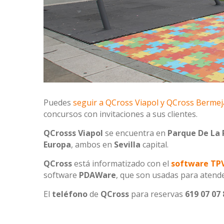
Puedes
seguir a QCross Viapol y QCross Bermej
concursos con invitaciones a sus clientes.
QCrosss Viapol
se encuentra en
Parque De La 
Europa
, ambos en
Sevilla
capital.
QCross
está informatizado con el
software TPV
software
PDAWare
, que son usadas para atender
El
teléfono
de
QCross
para reservas
619 07 07 