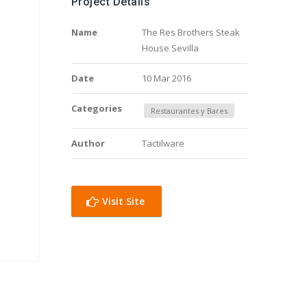
Project Details
Name
The Res Brothers Steak
House Sevilla
Date
10 Mar 2016
Categories
Restaurantes y Bares
Author
Tactilware
Visit Site