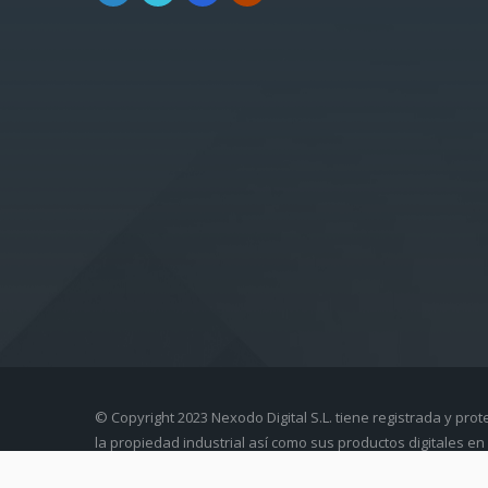
© Copyright 2023 Nexodo Digital S.L. tiene registrada y prot
la propiedad industrial así como sus productos digitales en 
intelectual.