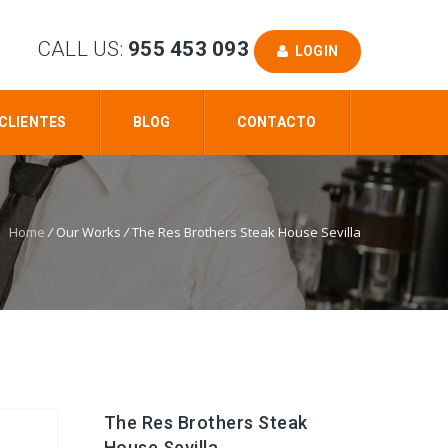
CALL US:
955 453 093
LOGIN
CLIENTES
BLOG
CONTACTO
Home
/
Our Works
/
The Res Brothers Steak House Sevilla
The Res Brothers Steak
House Sevilla