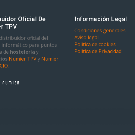
buidor Oficial De
Información Legal
r TPV
Condiciones generales
Aviso legal
istribuidor oficial del
Política de cookies
 informático para puntos
Política de Privacidad
ta de
hostelería
y
ios
Numier TPV
y
Numier
CIO
.