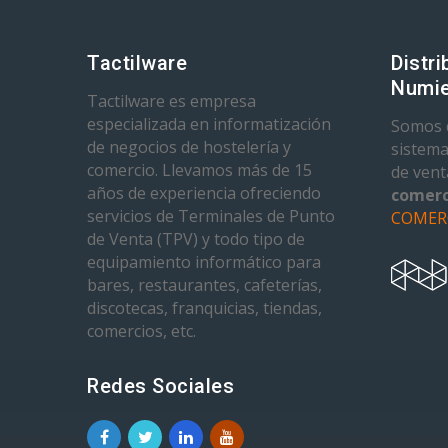
Tactilware
Distri
Numie
Tactilware es empresa
especializada en informatización
Somos d
de negocios de hostelería y
sistema
comercio. Llevamos más de 15
de ven
años de experiencia ofreciendo
comerc
servicios de Terminales de Punto
COMER
de Venta (TPV) y todo tipo de
equipamiento informático para
bares, restaurantes, cafeterías,
discotecas, franquicias, tiendas,
comercios, etc.
Redes Sociales