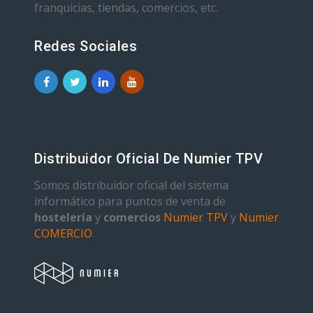
franquicias, tiendas, comercios, etc.
Redes Sociales
Distribuidor Oficial De Numier TPV
Somos distribuidor oficial del sistema
informático para puntos de venta de
hostelería
y
comercios
Numier TPV
y
Numier
COMERCIO
.