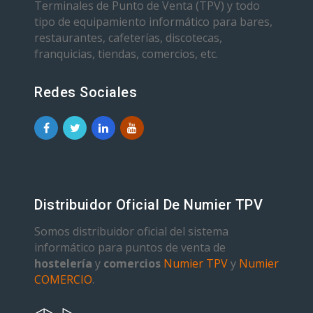
Terminales de Punto de Venta (TPV) y todo
tipo de equipamiento informático para bares,
restaurantes, cafeterías, discotecas,
franquicias, tiendas, comercios, etc.
Redes Sociales
Distribuidor Oficial De Numier TPV
Somos distribuidor oficial del sistema
informático para puntos de venta de
hostelería
y
comercios
Numier TPV
y
Numier
COMERCIO
.