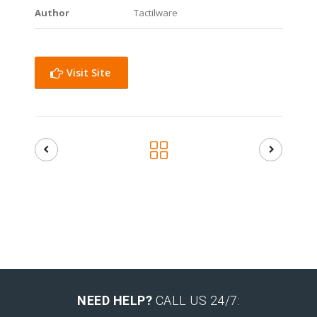
Author
Tactilware
Visit Site
NEED HELP?
CALL US 24/7: