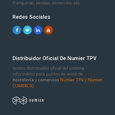
franquicias, tiendas, comercios, etc.
Redes Sociales
Distribuidor Oficial De Numier TPV
Somos distribuidor oficial del sistema
informático para puntos de venta de
hostelería
y
comercios
Numier TPV
y
Numier
COMERCIO
.