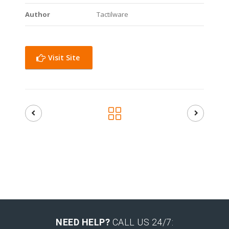
Author
Tactilware
Visit Site
NEED HELP?
CALL US 24/7: