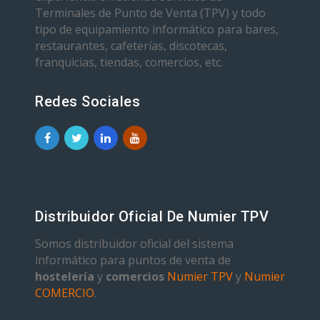
Terminales de Punto de Venta (TPV) y todo
tipo de equipamiento informático para bares,
restaurantes, cafeterías, discotecas,
franquicias, tiendas, comercios, etc.
Redes Sociales
Distribuidor Oficial De Numier TPV
Somos distribuidor oficial del sistema
informático para puntos de venta de
hostelería
y
comercios
Numier TPV
y
Numier
COMERCIO
.