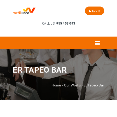
LOGIN
CALL US:
955 453 093
ER TAPEO BAR
Home
/
Our Works
/
Er Tapeo Bar