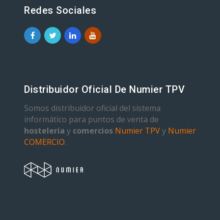
Redes Sociales
Distribuidor Oficial De Numier TPV
Somos distribuidor oficial del sistema
informático para puntos de venta de
hostelería
y
comercios
Numier TPV
y
Numier
COMERCIO
.