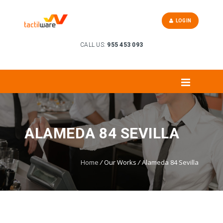
LOGIN
CALL US:
955 453 093
ALAMEDA 84 SEVILLA
Home
/
Our Works
/
Alameda 84 Sevilla