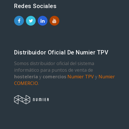
Redes Sociales
Distribuidor Oficial De Numier TPV
Somos distribuidor oficial del sistema
informático para puntos de venta de
hostelería
y
comercios
Numier TPV
y
Numier
COMERCIO
.