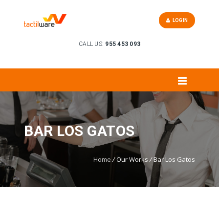
LOGIN
CALL US:
955 453 093
BAR LOS GATOS
Home
/
Our Works
/
Bar Los Gatos