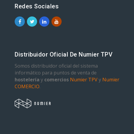
Redes Sociales
Distribuidor Oficial De Numier TPV
Somos distribuidor oficial del sistema
informático para puntos de venta de
hostelería
y
comercios
Numier TPV
y
Numier
COMERCIO
.