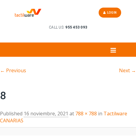
LOGIN
CALL US:
955 453 093
Image navigation
← Previous
Next →
8
Published
16 noviembre, 2021
at
788 × 788
in
Tactilware
CANARIAS