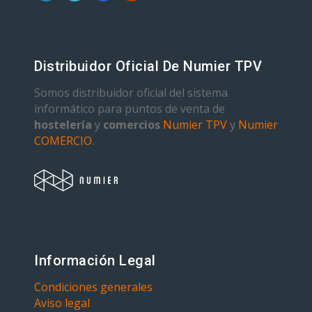
Distribuidor Oficial De Numier TPV
Somos distribuidor oficial del sistema
informático para puntos de venta de
hostelería
y
comercios
Numier TPV
y
Numier
COMERCIO
.
Información Legal
Condiciones generales
Aviso legal