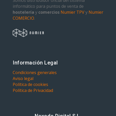
Somos distribuidor oficial del sistema
informático para puntos de venta de
hostelería
y
comercios
Numier TPV
y
Numier
COMERCIO
.
Información Legal
Condiciones generales
Aviso legal
Política de cookies
Política de Privacidad