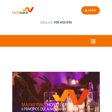
LOGIN
CALL US:
955 453 093