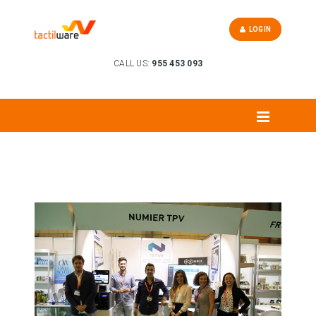
LOGIN
CALL US:
955 453 093