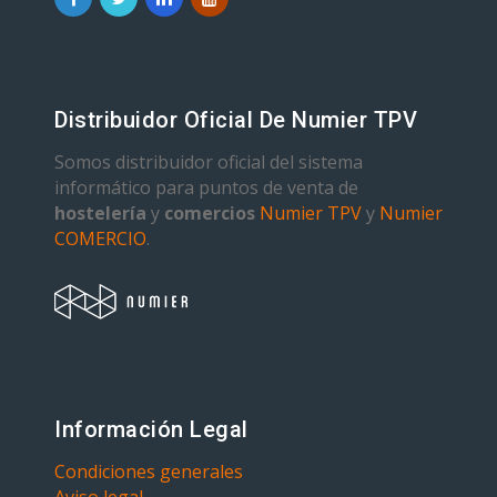
Distribuidor Oficial De Numier TPV
Somos distribuidor oficial del sistema
informático para puntos de venta de
hostelería
y
comercios
Numier TPV
y
Numier
COMERCIO
.
Información Legal
Condiciones generales