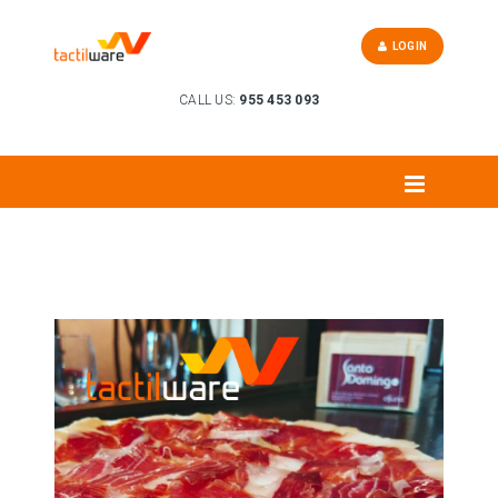
LOGIN
CALL US:
955 453 093