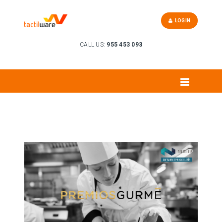
LOGIN
CALL US:
955 453 093