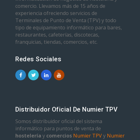
comercio. Llevamos más de 15 años de
experiencia ofreciendo servicios de
Terminales de Punto de Venta (TPV) y todo
tipo de equipamiento informático para bares,
restaurantes, cafeterías, discotecas,
franquicias, tiendas, comercios, etc.
Redes Sociales
Distribuidor Oficial De Numier TPV
Somos distribuidor oficial del sistema
informático para puntos de venta de
hostelería
y
comercios
Numier TPV
y
Numier