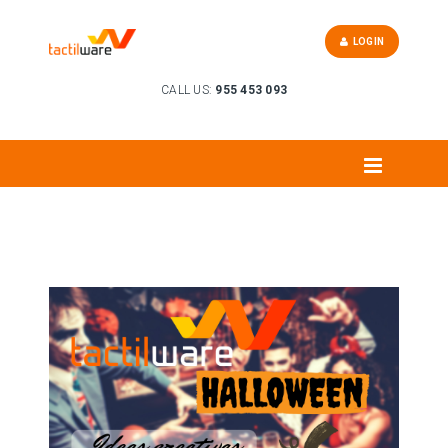
LOGIN
CALL US:
955 453 093