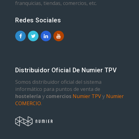
franquicias, tiendas, comercios, etc.
Redes Sociales
Distribuidor Oficial De Numier TPV
Somos distribuidor oficial del sistema
informático para puntos de venta de
hostelería
y
comercios
Numier TPV
y
Numier
COMERCIO
.