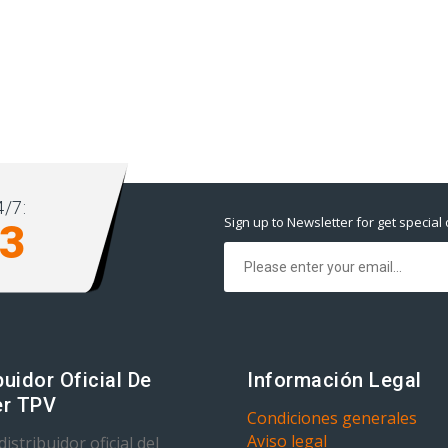
/7:
Sign up to Newsletter for get special 
93
buidor Oficial De
Información Legal
r TPV
Condiciones generales
Aviso legal
istribuidor oficial del