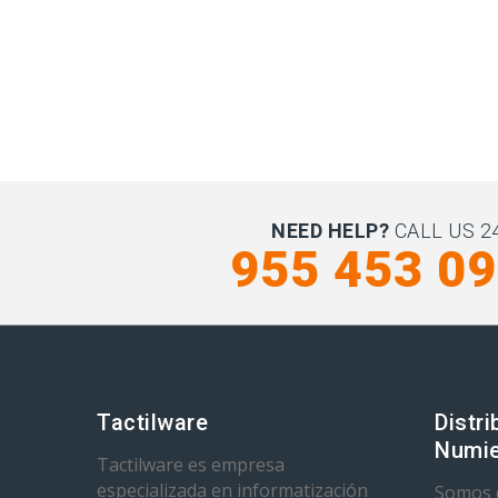
NEED HELP?
CALL US 24
955 453 0
Tactilware
Distri
Numie
Tactilware es empresa
especializada en informatización
Somos d