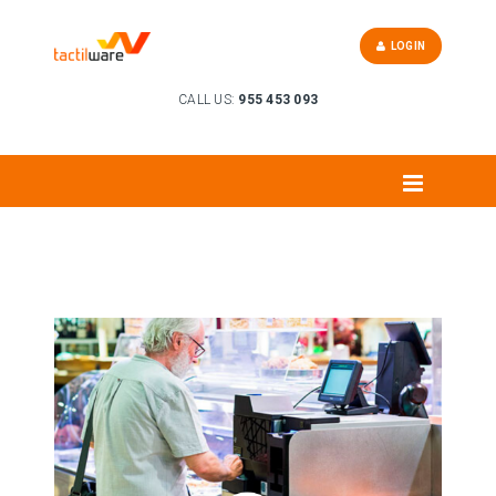
LOGIN
CALL US:
955 453 093