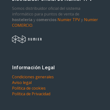
Somos distribuidor oficial del sistema
informático para puntos de venta de
hostelería
y
comercios
Numier TPV
y
Numier
COMERCIO
.
Información Legal
Condiciones generales
Aviso legal
Política de cookies
Política de Privacidad