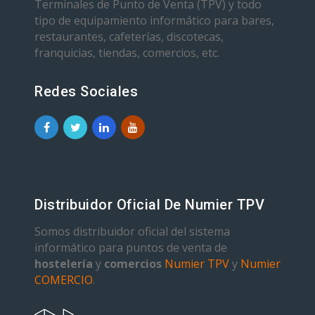
Terminales de Punto de Venta (TPV) y todo
tipo de equipamiento informático para bares,
restaurantes, cafeterías, discotecas,
franquicias, tiendas, comercios, etc.
Redes Sociales
Distribuidor Oficial De Numier TPV
Somos distribuidor oficial del sistema
informático para puntos de venta de
hostelería
y
comercios
Numier TPV
y
Numier
COMERCIO
.