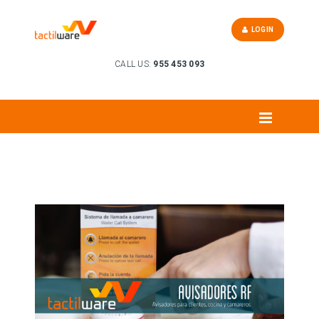
LOGIN
CALL US:
955 453 093