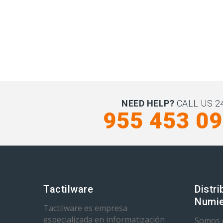
NEED HELP?
CALL US 24
955 453 0
Tactilware
Distri
Numie
Tactilware es empresa
especializada en informatización
Somos d