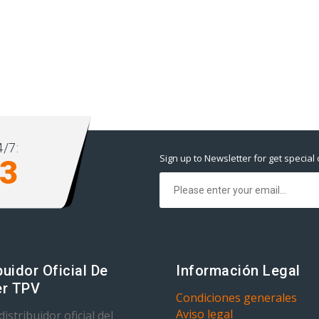
/7:
Sign up to Newsletter for get special 
93
buidor Oficial De
Información Legal
r TPV
Condiciones generales
Aviso legal
istribuidor oficial del