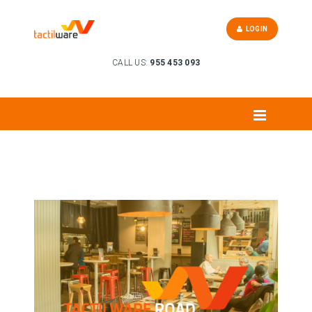
LOGIN
CALL US:
955 453 093