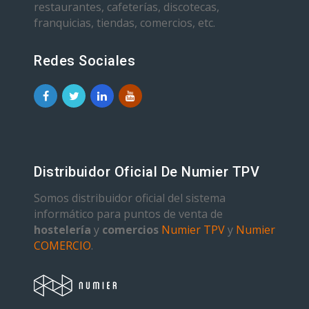
restaurantes, cafeterías, discotecas,
franquicias, tiendas, comercios, etc.
Redes Sociales
Distribuidor Oficial De Numier TPV
Somos distribuidor oficial del sistema
informático para puntos de venta de
hostelería
y
comercios
Numier TPV
y
Numier
COMERCIO
.