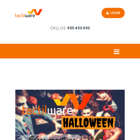
LOGIN
CALL US:
955 453 093