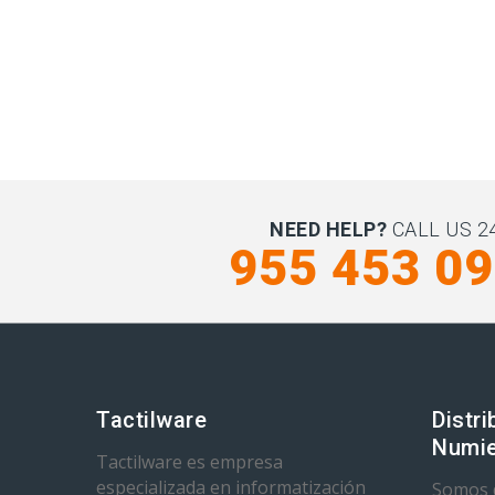
NEED HELP?
CALL US 24
955 453 0
Tactilware
Distri
Numie
Tactilware es empresa
especializada en informatización
Somos d