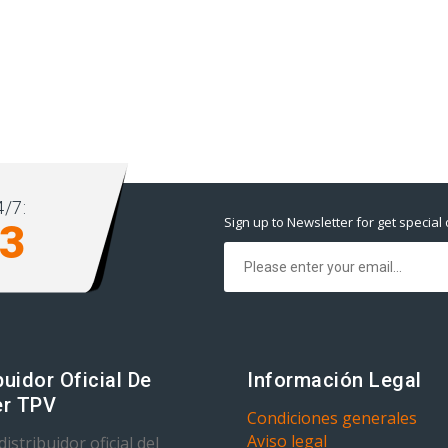
/7:
Sign up to Newsletter for get special 
93
buidor Oficial De
Información Legal
r TPV
Condiciones generales
Aviso legal
istribuidor oficial del