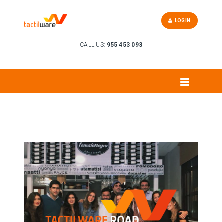
LOGIN
CALL US:
955 453 093