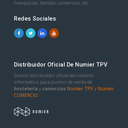
franquicias, tiendas, comercios, etc.
Redes Sociales
Distribuidor Oficial De Numier TPV
Somos distribuidor oficial del sistema
informático para puntos de venta de
hostelería
y
comercios
Numier TPV
y
Numier
COMERCIO
.