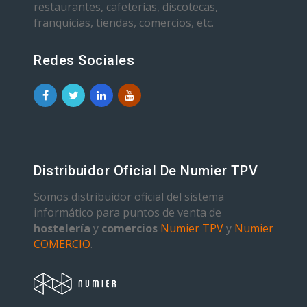
restaurantes, cafeterías, discotecas,
franquicias, tiendas, comercios, etc.
Redes Sociales
Distribuidor Oficial De Numier TPV
Somos distribuidor oficial del sistema
informático para puntos de venta de
hostelería
y
comercios
Numier TPV
y
Numier
COMERCIO
.