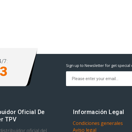
/7:
Sign up to Newsletter for get special 
93
buidor Oficial De
Información Legal
r TPV
Condiciones generales
Aviso legal
istribuidor oficial del