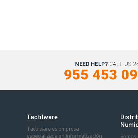
NEED HELP?
CALL US 24
955 453 0
Tactilware
Distri
Numie
Tactilware es empresa
especializada en informatización
Somos d