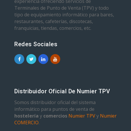
experiencia ofreciendo servicios de
Terminales de Punto de Venta (TPV) y todo
tipo de equipamiento informático para bares,
restaurantes, cafeterías, discotecas,
franquicias, tiendas, comercios, etc.
Redes Sociales
Distribuidor Oficial De Numier TPV
Somos distribuidor oficial del sistema
informático para puntos de venta de
hostelería
y
comercios
Numier TPV
y
Numier
COMERCIO
.