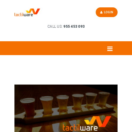
LOGIN
CALL US:
955 453 093