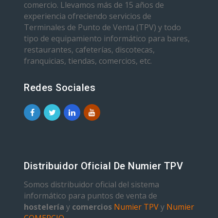
comercio. Llevamos más de 15 años de
experiencia ofreciendo servicios de
Terminales de Punto de Venta (TPV) y todo
tipo de equipamiento informático para bares,
restaurantes, cafeterías, discotecas,
franquicias, tiendas, comercios, etc.
Redes Sociales
Distribuidor Oficial De Numier TPV
Somos distribuidor oficial del sistema
informático para puntos de venta de
hostelería
y
comercios
Numier TPV
y
Numier