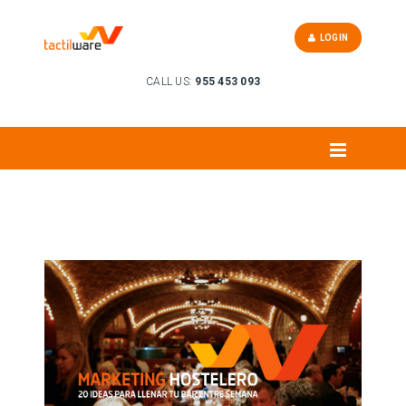
LOGIN
CALL US:
955 453 093