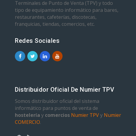
Terminales de Punto de Venta (TPV) y todo
tipo de equipamiento informático para bares,
restaurantes, cafeterías, discotecas,
franquicias, tiendas, comercios, etc.
Redes Sociales
Distribuidor Oficial De Numier TPV
Somos distribuidor oficial del sistema
informático para puntos de venta de
hostelería
y
comercios
Numier TPV
y
Numier
COMERCIO
.