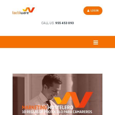
LOGIN
CALL US:
955 453 093